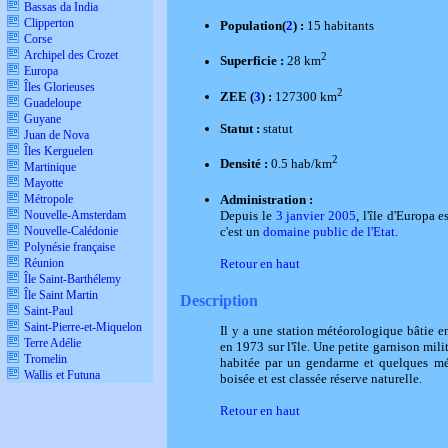
Bassas da India
Clipperton
Population(
2
) :
15 habitants
Corse
Archipel des Crozet
2
Superficie :
28 km
Europa
Îles Glorieuses
2
ZEE (
3
) :
127300 km
Guadeloupe
Guyane
Statut :
statut
Juan de Nova
Îles Kerguelen
2
Densité :
0.5 hab/km
Martinique
Mayotte
Administration :
Métropole
Depuis le
3 janvier 2005
, l'île d'Europa 
Nouvelle-Amsterdam
c'est un
domaine public de l'Etat
.
Nouvelle-Calédonie
Polynésie française
Retour en haut
Réunion
Île Saint-Barthélemy
Île Saint Martin
Description
Saint-Paul
Saint-Pierre-et-Miquelon
Il y a une station météorologique bâtie 
Terre Adélie
en 1973 sur l'île. Une petite garnison mili
Tromelin
habitée par un gendarme et quelques mété
Wallis et Futuna
boisée et est classée réserve naturelle.
Retour en haut