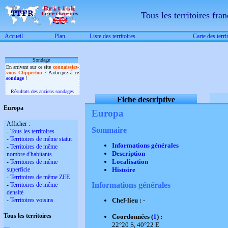
Tous les territoires fran
Accueil
Plan
Liste des territoires
Carte des terri
Sondage
En arrivant sur ce site
connaissiez-
vous Clipperton
? Participez à ce
sondage
!
Résultats des anciens sondages
Fiche descriptive
Europa
Europa
Afficher :
Sommaire
-
Tous les territoires
-
Territoires de même statut
Informations générales
-
Territoires de même
Description
nombre d'habitants
Localisation
-
Territoires de même
superficie
Histoire
-
Territoires de même ZEE
Informations générales
-
Territoires de même
densité
-
Territoires voisins
Chef-lieu :
-
Tous les territoires
Coordonnées (
1
) :
22°20 S, 40°22 E