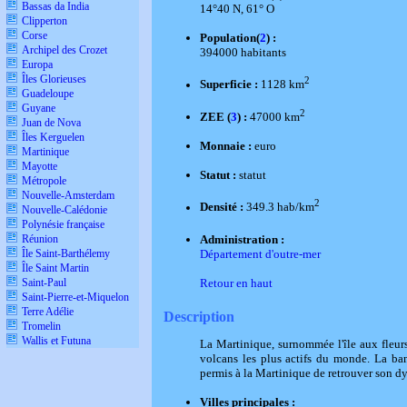
Bassas da India
14°40 N, 61° O
Clipperton
Corse
Population(
2
) :
Archipel des Crozet
394000 habitants
Europa
Îles Glorieuses
2
Superficie :
1128 km
Guadeloupe
Guyane
2
ZEE (
3
) :
47000 km
Juan de Nova
Îles Kerguelen
Monnaie :
euro
Martinique
Mayotte
Statut :
statut
Métropole
Nouvelle-Amsterdam
2
Densité :
349.3 hab/km
Nouvelle-Calédonie
Polynésie française
Administration :
Réunion
Département d'outre-mer
Île Saint-Barthélemy
Île Saint Martin
Retour en haut
Saint-Paul
Saint-Pierre-et-Miquelon
Terre Adélie
Description
Tromelin
Wallis et Futuna
La Martinique, surnommée l'île aux fleurs
volcans les plus actifs du monde. La ban
permis à la Martinique de retrouver son 
Villes principales :