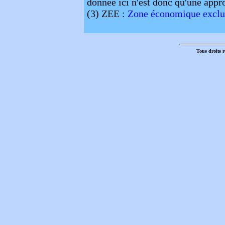
donnée ici n'est donc qu'une appro
(3)
ZEE :
Zone économique exclu
Tous droits r