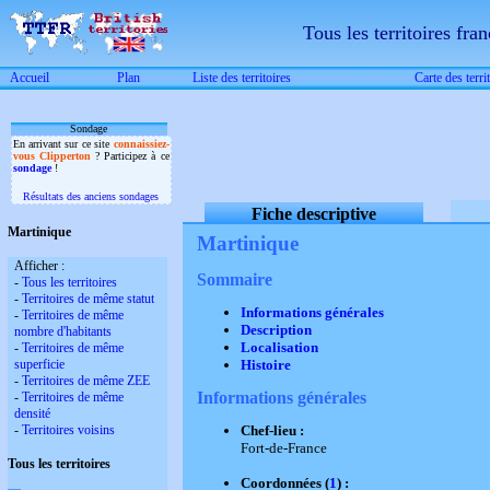
Tous les territoires fran
Accueil
Plan
Liste des territoires
Carte des terri
Sondage
En arrivant sur ce site
connaissiez-
vous Clipperton
? Participez à ce
sondage
!
Résultats des anciens sondages
Fiche descriptive
Martinique
Martinique
Afficher :
Sommaire
-
Tous les territoires
-
Territoires de même statut
Informations générales
-
Territoires de même
Description
nombre d'habitants
Localisation
-
Territoires de même
superficie
Histoire
-
Territoires de même ZEE
Informations générales
-
Territoires de même
densité
-
Territoires voisins
Chef-lieu :
Fort-de-France
Tous les territoires
Coordonnées (
1
) :