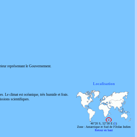
rieur représentant le Gouvernement.
Localisation
res. Le climat est océanique, très humide et frais.
ssions scientifiques.
46°20 S, 52°30 E (
1
)
Zone : Antarctique et Sud de l'Océan Indien
Retour en haut