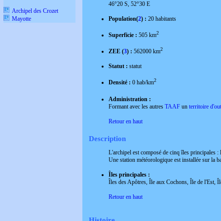
46°20 S, 52°30 E
Archipel des Crozet
Mayotte
Population(
2
) :
20 habitants
2
Superficie :
505 km
2
ZEE (
3
) :
562000 km
Statut :
statut
2
Densité :
0 hab/km
Administration :
Formant avec les autres
TAAF
un
territoire d'o
Retour en haut
Description
L'archipel est composé de cinq îles principales : l
Une station météorologique est installée sur la 
Îles principales :
Îles des Apôtres, Île aux Cochons, Île de l'Est, 
Retour en haut
Histoire