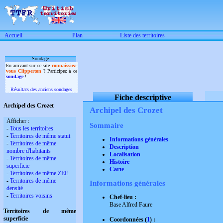
Accueil
Plan
Liste des territoires
Sondage
En arrivant sur ce site
connaissiez-
vous Clipperton
? Participez à ce
sondage
!
Résultats des anciens sondages
Fiche descriptive
Archipel des Crozet
Archipel des Crozet
Afficher :
Sommaire
-
Tous les territoires
-
Territoires de même statut
Informations générales
-
Territoires de même
Description
nombre d'habitants
Localisation
-
Territoires de même
Histoire
superficie
Carte
-
Territoires de même ZEE
-
Territoires de même
Informations générales
densité
-
Territoires voisins
Chef-lieu :
Base Alfred Faure
Territoires de même
superficie
Coordonnées (
1
) :