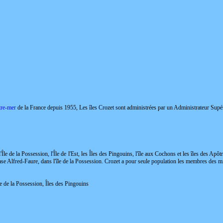
utre-mer
de la France depuis 1955, Les îles Crozet sont administrées par un Administrateur Supé
'Île de la Possession, l'Île de l'Est, les Îles des Pingouins, l'île aux Cochons et les îles des Apôt
base Alfred-Faure, dans l'île de la Possession. Crozet a pour seule population les membres des mi
Île de la Possession, Îles des Pingouins