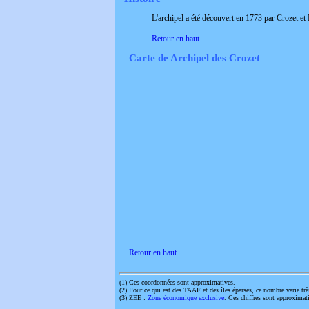
L'archipel a été découvert en 1773 par Crozet e
Retour en haut
Carte de Archipel des Crozet
Retour en haut
(1)
Ces coordonnées sont approximatives.
(2)
Pour ce qui est des TAAF et des îles éparses, ce nombre varie trè
(3)
ZEE :
Zone économique exclusive
. Ces chiffres sont approximati