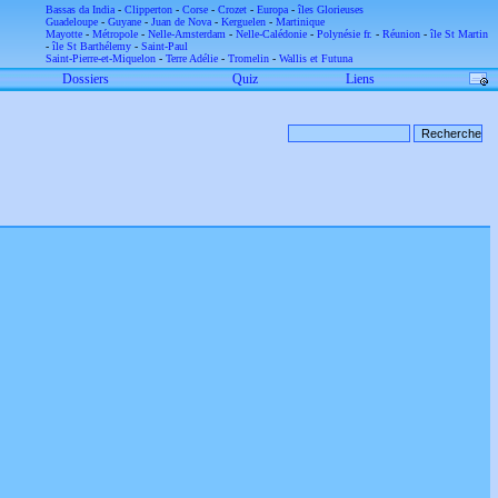
Bassas da India
-
Clipperton
-
Corse
-
Crozet
-
Europa
-
îles Glorieuses
Guadeloupe
-
Guyane
-
Juan de Nova
-
Kerguelen
-
Martinique
Mayotte
-
Métropole
-
Nelle-Amsterdam
-
Nelle-Calédonie
-
Polynésie fr.
-
Réunion
-
île St Martin
-
île St Barthélemy
-
Saint-Paul
Saint-Pierre-et-Miquelon
-
Terre Adélie
-
Tromelin
-
Wallis et Futuna
Dossiers
Quiz
Liens