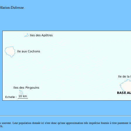
t Marion-Dufresne.
s souvent. Leur population donnée ici n'est donc qu'une approximation très imprécise fournie à titre purement in
fs.