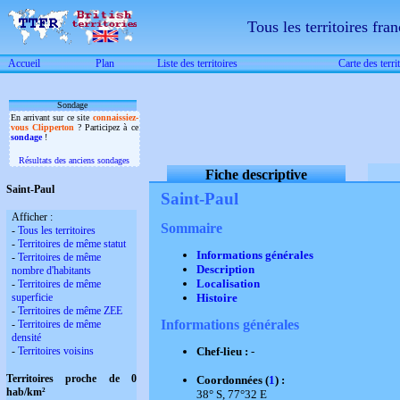
Tous les territoires fran
Accueil
Plan
Liste des territoires
Carte des terri
Sondage
En arrivant sur ce site
connaissiez-
vous Clipperton
? Participez à ce
sondage
!
Résultats des anciens sondages
Fiche descriptive
Saint-Paul
Saint-Paul
Afficher :
Sommaire
-
Tous les territoires
-
Territoires de même statut
Informations générales
-
Territoires de même
Description
nombre d'habitants
Localisation
-
Territoires de même
superficie
Histoire
-
Territoires de même ZEE
Informations générales
-
Territoires de même
densité
-
Territoires voisins
Chef-lieu :
-
Territoires proche de 0
Coordonnées (
1
) :
hab/km²
38° S, 77°32 E