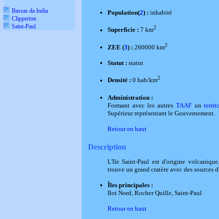
Bassas da India
Population(
2
) :
inhabité
Clipperton
Saint-Paul
2
Superficie :
7 km
2
ZEE (
3
) :
260000 km
Statut :
statut
2
Densité :
0 hab/km
Administration :
Formant avec les autres
TAAF
un
terri
Supérieur représentant le Gouvernement.
Retour en haut
Description
L'île Saint-Paul est d'origine volcanique
trouve un grand cratère avec des sources d
Îles principales :
Ilot Nord, Rocher Quille, Saint-Paul
Retour en haut