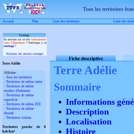
Tous les territoires fran
Accueil
Plan
Liste des territoires
Carte des terri
Sondage
En arrivant sur ce site
connaissiez-
vous Clipperton
? Participez à ce
sondage
!
Résultats des anciens sondages
Fiche descriptive
Terre Adélie
Terre Adélie
Afficher :
-
Tous les territoires
-
Territoires de même statut
Sommaire
-
Territoires de même
nombre d'habitants
-
Territoires de même
Informations géné
superficie
-
Territoires de même ZEE
-
Territoires de même
Description
densité
-
Territoires voisins
Localisation
Territoires proche de 0
Histoire
hab/km²