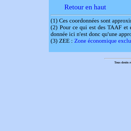
Retour en haut
(1)
Ces coordonnées sont approxi
(2)
Pour ce qui est des TAAF et d
donnée ici n'est donc qu'une appro
(3)
ZEE :
Zone économique exclu
Tous droits r