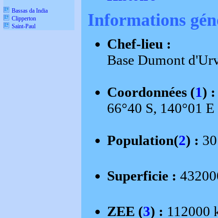
Bassas da India
Informations gén
Clipperton
Saint-Paul
Chef-lieu :
Base Dumont d'Urv
Coordonnées (
1
) :
66°40 S, 140°01 E
Population(
2
) :
30
Superficie :
43200
ZEE (
3
) :
112000 