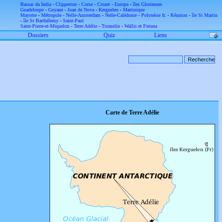
Bassas da India
-
Clipperton
-
Corse
-
Crozet
-
Europa
-
îles Glorieuses
Guadeloupe
-
Guyane
-
Juan de Nova
-
Kerguelen
-
Martinique
Mayotte
-
Métropole
-
Nelle-Amsterdam
-
Nelle-Calédonie
-
Polynésie fr.
-
Réunion
-
île St Martin
-
île St Barthélemy
-
Saint-Paul
Saint-Pierre-et-Miquelon
-
Terre Adélie
-
Tromelin
-
Wallis et Futuna
Dossiers
Quiz
Liens
Carte de Terre Adélie