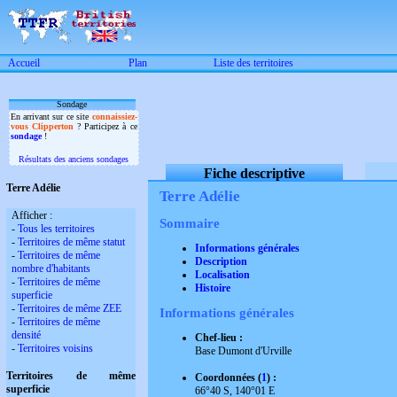
Accueil
Plan
Liste des territoires
Sondage
En arrivant sur ce site
connaissiez-
vous Clipperton
? Participez à ce
sondage
!
Résultats des anciens sondages
Fiche descriptive
Terre Adélie
Terre Adélie
Afficher :
Sommaire
-
Tous les territoires
-
Territoires de même statut
Informations générales
-
Territoires de même
Description
nombre d'habitants
Localisation
-
Territoires de même
Histoire
superficie
-
Territoires de même ZEE
Informations générales
-
Territoires de même
densité
Chef-lieu :
-
Territoires voisins
Base Dumont d'Urville
Territoires de même
Coordonnées (
1
) :
superficie
66°40 S, 140°01 E