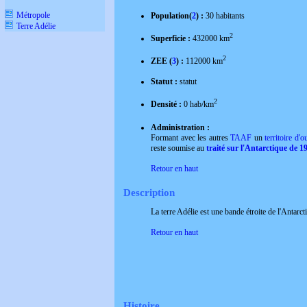
Métropole
Population(
2
) :
30 habitants
Terre Adélie
2
Superficie :
432000 km
2
ZEE (
3
) :
112000 km
Statut :
statut
2
Densité :
0 hab/km
Administration :
Formant avec les autres
TAAF
un
territoire d'
reste soumise au
traité sur l'Antarctique de 1
Retour en haut
Description
La terre Adélie est une bande étroite de l'Anta
Retour en haut
Histoire