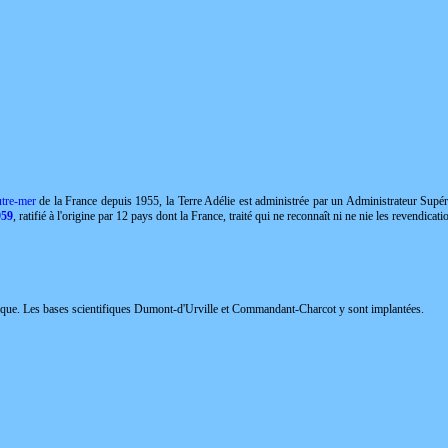
outre-mer
de la France depuis 1955, la Terre Adélie est administrée par un Administrateur Supéri
959
, ratifié à l'origine par 12 pays dont la France, traité qui ne reconnaît ni ne nie les revendicati
rctique. Les bases scientifiques Dumont-d'Urville et Commandant-Charcot y sont implantées.