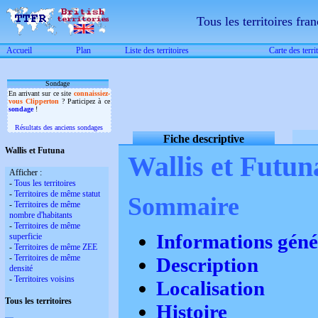
Tous les territoires fran
Accueil
Plan
Liste des territoires
Carte des terri
Sondage
En arrivant sur ce site
connaissiez-
vous Clipperton
? Participez à ce
sondage
!
Résultats des anciens sondages
Fiche descriptive
Wallis et Futuna
Wallis et Futun
Afficher :
-
Tous les territoires
-
Territoires de même statut
Sommaire
-
Territoires de même
nombre d'habitants
-
Territoires de même
Informations géné
superficie
-
Territoires de même ZEE
-
Territoires de même
Description
densité
-
Territoires voisins
Localisation
Tous les territoires
Histoire