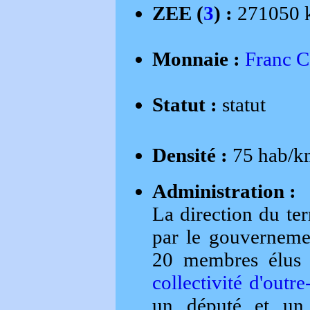
ZEE (
3
) :
271050 
Monnaie :
Franc 
Statut :
statut
Densité :
75 hab/k
Administration :
La direction du te
par le gouvernemen
20 membres élus 
collectivité d'outr
un député et un s