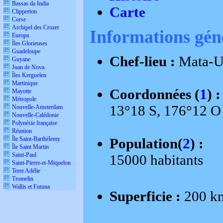
Bassas da India
Carte
Clipperton
Corse
Archipel des Crozet
Informations gén
Europa
Îles Glorieuses
Guadeloupe
Chef-lieu :
Mata-U
Guyane
Juan de Nova
Îles Kerguelen
Martinique
Coordonnées (
1
) :
Mayotte
Métropole
13°18 S, 176°12 O
Nouvelle-Amsterdam
Nouvelle-Calédonie
Polynésie française
Réunion
Île Saint-Barthélemy
Population(
2
) :
Île Saint Martin
Saint-Paul
15000 habitants
Saint-Pierre-et-Miquelon
Terre Adélie
Tromelin
Wallis et Futuna
Superficie :
200 k